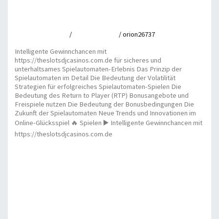
https://theslotsdjcasinos.com.de für sicheres und
unterhaltsames Spielautomaten-Erlebnis
Leave a Comment
/
Uncategorized
/
orion26737
Intelligente Gewinnchancen mit
https://theslotsdjcasinos.com.de für sicheres und
unterhaltsames Spielautomaten-Erlebnis Das Prinzip der
Spielautomaten im Detail Die Bedeutung der Volatilität
Strategien für erfolgreiches Spielautomaten-Spielen Die
Bedeutung des Return to Player (RTP) Bonusangebote und
Freispiele nutzen Die Bedeutung der Bonusbedingungen Die
Zukunft der Spielautomaten Neue Trends und Innovationen im
Online-Glücksspiel 🔥 Spielen ▶️ Intelligente Gewinnchancen mit
https://theslotsdjcasinos.com.de
Intelligente Gewinnchancen mit
https://theslotsdjcasinos.com.de für sicheres und
unterhaltsames Spielautomaten-Erlebnis
Read More »
Exclusive benefits and https://vegashero-casino-