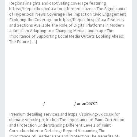
Regional insights and captivating coverage featuring
https://thepacificspin1.ca for informed citizens The Significance
of Hyperlocal News Coverage The Impact on Civic Engagement
Exploring the Coverage on https://thepacificspin1.ca Features
and Sections Available The Role of Digital Platforms in Modern
Journalism Adapting to a Changing Media Landscape The
Importance of Supporting Local Media Outlets Looking Ahead:
The Future […]
Regional insights and captivating coverage featuring
https://thepacificspin1.ca for informed citizens
Read More »
Premium detailing services and https://spinking-
uk.co.uk for ultimate vehicle protection
Leave a Comment
/
Uncategorized
/
orion26737
Premium detailing services and https://spinking-uk.co.uk for
ultimate vehicle protection The Importance of Paint Correction
and Protection Understanding Different Levels of Paint
Correction Interior Detailing: Beyond Vacuuming The
Importance of Leather Care and Protection The Benefits of