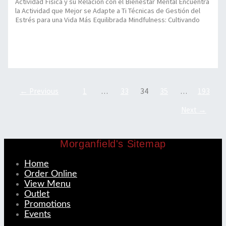
Actividad Física y su Relación con el Bienestar Mental Encuentra
la Actividad que Mejor se Adapte a Ti Técnicas de Gestión del
Estrés para una Vida Más Equilibrada Mindfulness: Cultivando
Conexiones únicas de bienestar hasta https://spinanias1.es,
impulsando tu rutina diaria
Read More »
←
Previous
1
…
33
34
35
…
193
Next
→
Morganfield's Sitemap
Home
Order Online
View Menu
Outlet
Promotions
Events