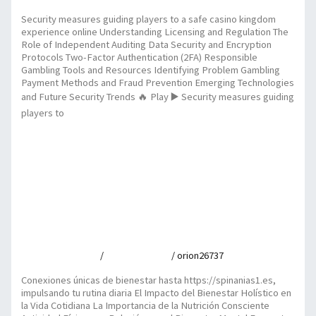
Security measures guiding players to a safe casino kingdom
experience online Understanding Licensing and Regulation The
Role of Independent Auditing Data Security and Encryption
Protocols Two-Factor Authentication (2FA) Responsible
Gambling Tools and Resources Identifying Problem Gambling
Payment Methods and Fraud Prevention Emerging Technologies
and Future Security Trends 🔥 Play ▶️ Security measures guiding
players to
Security measures guiding players to a safe casino kingdom
experience online
Read More »
Conexiones únicas de bienestar hasta
https://spinanias1.es, impulsando tu rutina diaria
Leave a Comment
/
Uncategorized
/
orion26737
Conexiones únicas de bienestar hasta https://spinanias1.es,
impulsando tu rutina diaria El Impacto del Bienestar Holístico en
la Vida Cotidiana La Importancia de la Nutrición Consciente