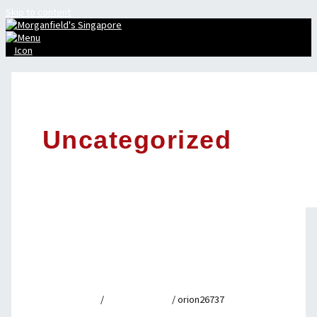
Skip to content
Uncategorized
Regional insights and captivating coverage
featuring https://thepacificspin1.ca for informed
citizens
Leave a Comment
/
Uncategorized
/
orion26737