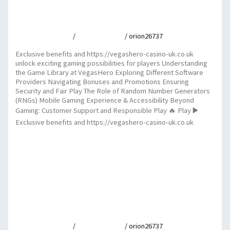
uk.co.uk unlock exciting gaming possibilities for
players
Leave a Comment
/
Uncategorized
/
orion26737
Exclusive benefits and https://vegashero-casino-uk.co.uk
unlock exciting gaming possibilities for players Understanding
the Game Library at VegasHero Exploring Different Software
Providers Navigating Bonuses and Promotions Ensuring
Security and Fair Play The Role of Random Number Generators
(RNGs) Mobile Gaming Experience & Accessibility Beyond
Gaming: Customer Support and Responsible Play 🔥 Play ▶️
Exclusive benefits and https://vegashero-casino-uk.co.uk
Exclusive benefits and https://vegashero-casino-uk.co.uk
unlock exciting gaming possibilities for players
Read More »
Security measures guiding players to a safe
casino kingdom experience online
Leave a Comment
/
Uncategorized
/
orion26737