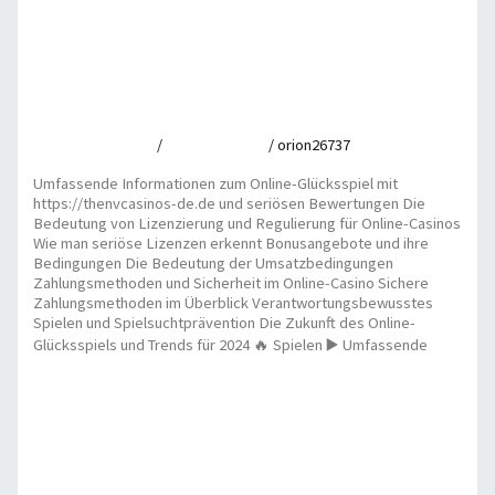
Umfassende Informationen zum Online-
Glücksspiel mit https://thenvcasinos-de.de und
seriösen Bewertungen
Leave a Comment
/
Uncategorized
/
orion26737
Umfassende Informationen zum Online-Glücksspiel mit
https://thenvcasinos-de.de und seriösen Bewertungen Die
Bedeutung von Lizenzierung und Regulierung für Online-Casinos
Wie man seriöse Lizenzen erkennt Bonusangebote und ihre
Bedingungen Die Bedeutung der Umsatzbedingungen
Zahlungsmethoden und Sicherheit im Online-Casino Sichere
Zahlungsmethoden im Überblick Verantwortungsbewusstes
Spielen und Spielsuchtprävention Die Zukunft des Online-
Glücksspiels und Trends für 2024 🔥 Spielen ▶️ Umfassende
Umfassende Informationen zum Online-Glücksspiel mit
https://thenvcasinos-de.de und seriösen Bewertungen
Read
More »