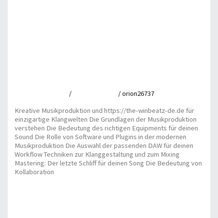
Strategic options for Canadians with https://thorfortunes.ca and
long-term wealth building
Read More »
Kreative Musikproduktion und https://the-winbeatz-
de.de für einzigartige Klangwelten
Leave a Comment
/
Uncategorized
/
orion26737
Kreative Musikproduktion und https://the-winbeatz-de.de für
einzigartige Klangwelten Die Grundlagen der Musikproduktion
verstehen Die Bedeutung des richtigen Equipments für deinen
Sound Die Rolle von Software und Plugins in der modernen
Musikproduktion Die Auswahl der passenden DAW für deinen
Workflow Techniken zur Klanggestaltung und zum Mixing
Mastering: Der letzte Schliff für deinen Song Die Bedeutung von
Kollaboration
Kreative Musikproduktion und https://the-winbeatz-de.de für
einzigartige Klangwelten
Read More »