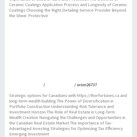
Ceramic Coatings Application Process and Longevity of Ceramic
Coatings Choosing the Right Detailing Service Provider Beyond
the Shine: Protective
Premium detailing services and https://spinking-uk.co.uk for
ultimate vehicle protection
Read More »
Strategic options for Canadians with
https://thorfortunes.ca and long-term wealth
building
Leave a Comment
/
Uncategorized
/
orion26737
Strategic options for Canadians with https://thorfortunes.ca and
long-term wealth building The Power of Diversification in
Portfolio Construction Understanding Risk Tolerance and
Investment Horizon The Role of Real Estate in Long-Term
Wealth Creation Navigating the Challenges and Opportunities in
the Canadian Real Estate Market The Importance of Tax-
Advantaged Investing Strategies for Optimizing Tax Efficiency
Emerging Investment