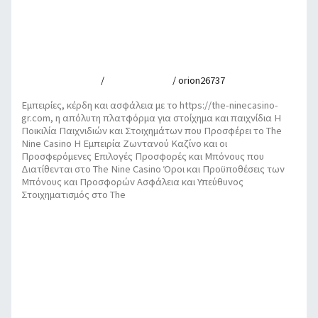
Εμπειρίες, κέρδη και ασφάλεια με το https://the-
ninecasino-gr.com, η απόλυτη πλατφόρμα για
στοίχημα και παιχνίδια
Leave a Comment
/
Uncategorized
/
orion26737
Εμπειρίες, κέρδη και ασφάλεια με το https://the-ninecasino-
gr.com, η απόλυτη πλατφόρμα για στοίχημα και παιχνίδια Η
Ποικιλία Παιχνιδιών και Στοιχημάτων που Προσφέρει το The
Nine Casino Η Εμπειρία Ζωντανού Καζίνο και οι
Προσφερόμενες Επιλογές Προσφορές και Μπόνους που
Διατίθενται στο The Nine Casino Όροι και Προϋποθέσεις των
Μπόνους και Προσφορών Ασφάλεια και Υπεύθυνος
Στοιχηματισμός στο The
Εμπειρίες, κέρδη και ασφάλεια με το https://the-ninecasino-
gr.com, η απόλυτη πλατφόρμα για στοίχημα και παιχνίδια
Read More »
Intelligente Gewinnchancen mit